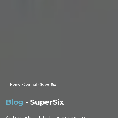
Scope
Comparison
Home
»
Journal
»
SuperSix
Design
Blog
- SuperSix
Customization
Archivio articoli filtrati per argomento