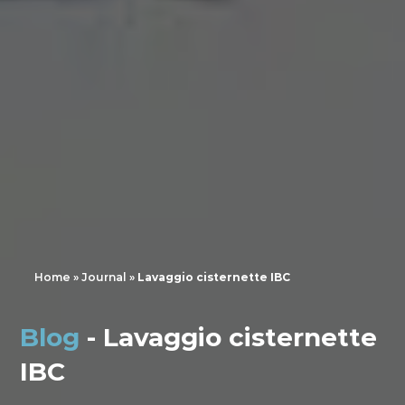
Scope
Home
»
Journal
»
Lavaggio cisternette IBC
Comparison
Blog
- Lavaggio cisternette
Design
IBC
Customization