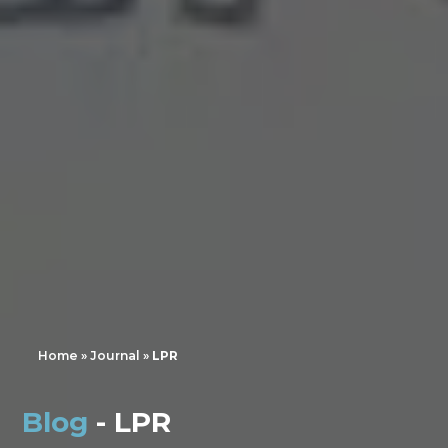
Scope
Comparison
Home
»
Journal
»
LPR
Design
Blog
- LPR