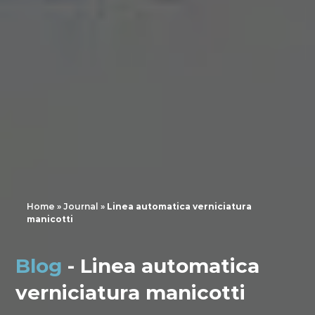
Scope
Home
»
Journal
»
Linea automatica verniciatura
manicotti
Comparison
Blog
- Linea automatica
Design
verniciatura manicotti
Customization