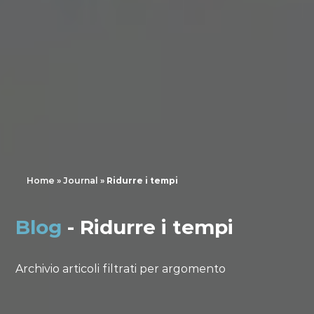
Scope
Comparison
Home
»
Journal
»
Ridurre i tempi
Design
Blog
- Ridurre i tempi
Customization
Archivio articoli filtrati per argomento
Configurator