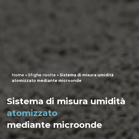
Home
»
Sfighe risolte
»
Sistema di misura umidità
atomizzato mediante microonde
Scope
Comparison
Sistema di misura umidità
atomizzato
Design
mediante microonde
Customization