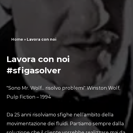
Home
»
Lavora con noi
Lavora con noi
#sfigasolver
Nome
Cognome
"Sono Mr. Wolf... risolvo problemi" Winston Wolf,
Scope
Pulp Fiction – 1994
Email
Telefono
Comparison
Da 25 anni risolviamo sfighe nell’ambito della
Design
movimentazione dei fluidi. Partiamo sempre dalla
Posizione
Carica il C.V
soluzione che il cliente vorrebbe realizzare mai da