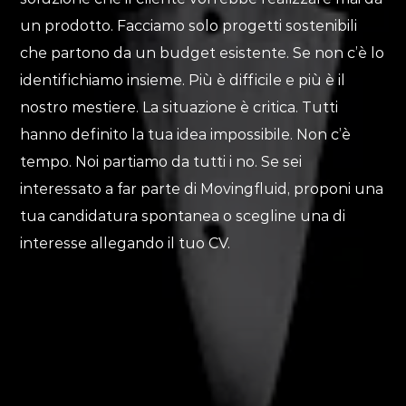
Customization
un prodotto. Facciamo solo progetti sostenibili
che partono da un budget esistente. Se non c’è lo
Configurator
Dichiaro di aver preso visione dell’
informativa sul trattamento
identifichiamo insieme. Più è difficile e più è il
dei dati
ed acconsento al trattamento degli stessi per la finalità
Fulfillment
di risposta alla richiesta di informazioni.
nostro mestiere. La situazione è critica. Tutti
hanno definito la tua idea impossibile. Non c’è
tempo. Noi partiamo da tutti i no. Se sei
interessato a far parte di Movingfluid, proponi una
tua candidatura spontanea o scegline una di
interesse allegando il tuo CV.